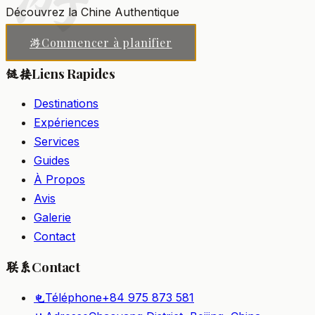
Découvrez la Chine Authentique
Commencer à planifier
游
Liens Rapides
链接
Destinations
Expériences
Services
Guides
À Propos
Avis
Galerie
Contact
Contact
联系
Téléphone
+84 975 873 581
电