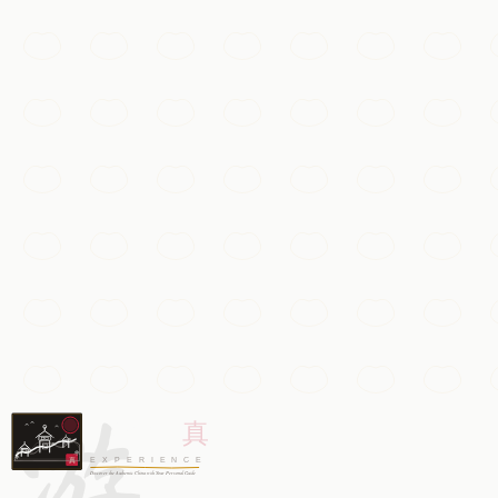
Temples & spiritualité
Le Temple Lingyin
L'un des plus anciens et vastes monastères bouddhistes 
Hangzhou
Ajouter à ma liste
Gastronomie
Plantations de thé Longjing
Les collines en terrasses où pousse le célèbre thé vert Pu
游
Hangzhou
Ajouter à ma liste