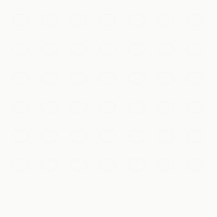
ouddhas sculptés dans la roche.
héiers.