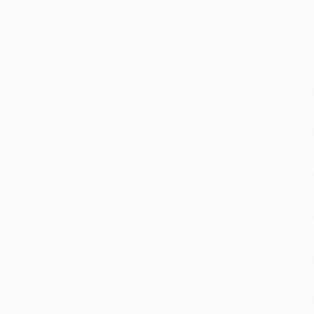
体验
 canaux étroits et maisons de bois sur pilotis, particulièr