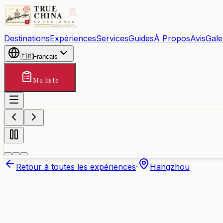
Destinations
Expériences
Services
Guides
À Propos
Avis
Gale
🇫🇷
Français
Ma liste
Retour à toutes les expériences
·
Hangzhou