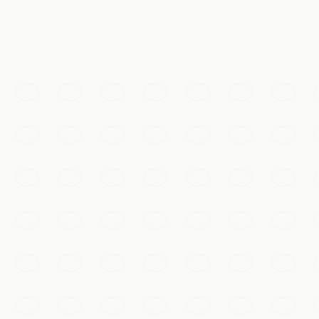
Incontournables
Bourg d'eau de Wuzhen
Un bourg d'eau millénaire du Zhejiang aux ponts de pierre,
Hangzhou
Ajouter à ma liste