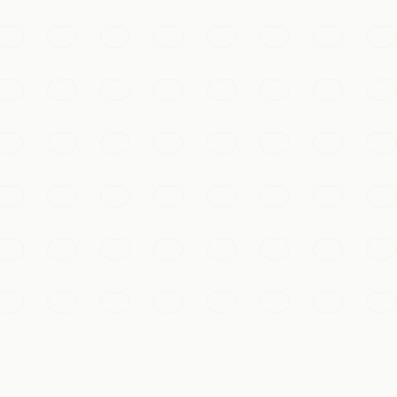
de Chine, niché parmi des collines boisées parsemées de B
its du Dragon, idéales pour une dégustation au milieu des t