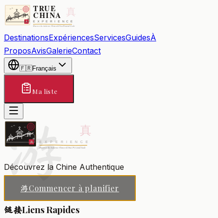
Destinations
Expériences
Services
Guides
À
Propos
Avis
Galerie
Contact
🇫🇷
Français
Ma liste
游
Découvrez la Chine Authentique
Commencer à planifier
游
Liens Rapides
链接