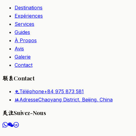
Destinations
Expériences
Services
Guides
À Propos
Avis
Galerie
Contact
Contact
联系
Téléphone
+84 975 873 581
电
Adresse
Chaoyang District, Beijing, China
址
Suivez-Nous
关注