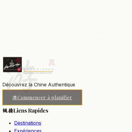
Plantations de thé Longjing
Les collines en terrasses où pousse le célèbre thé vert
Puits du Dragon, idéales pour une dégustation au milieu
des théiers.
游
Hangzhou
Ajouter à ma liste
Découvrez la Chine Authentique
Commencer à planifier
游
Liens Rapides
链接
Destinations
Expériences