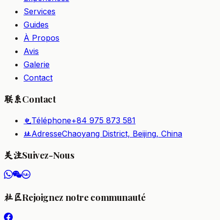
Services
Guides
À Propos
Avis
Galerie
Contact
Contact
联系
Téléphone
+84 975 873 581
电
Adresse
Chaoyang District, Beijing, China
址
Suivez-Nous
关注
Rejoignez notre communauté
社区