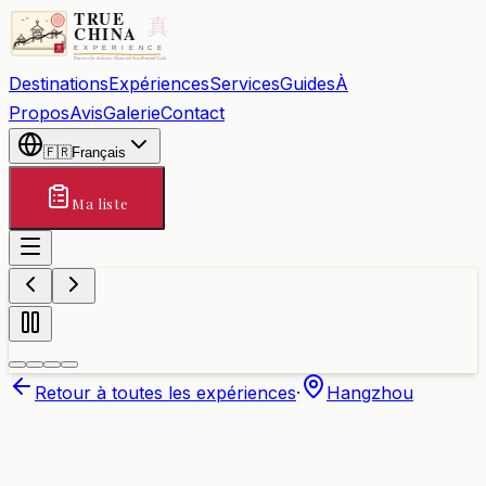
Destinations
Expériences
Services
Guides
À
Propos
Avis
Galerie
Contact
🇫🇷
Français
Ma liste
Retour à toutes les expériences
·
Hangzhou