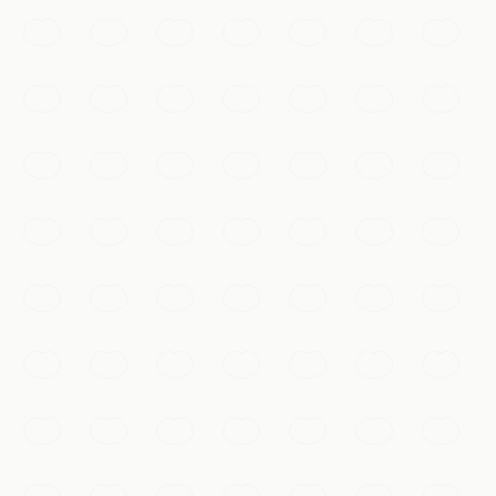
Un paysage classé à l'UNESCO de chaussées bordées
de saules, de ponts en arc et de pagodes, source
d'inspiration de l'art chinois depuis mille ans.
Hangzhou
Ajouter à ma liste
Temples & spiritualité
Le Temple Lingyin
L'un des plus anciens et vastes monastères bouddhistes
de Chine, niché parmi des collines boisées parsemées
de Bouddhas sculptés dans la roche.
Hangzhou
Ajouter à ma liste
Gastronomie