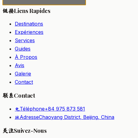
Liens Rapides
链接
Destinations
Expériences
Services
Guides
À Propos
Avis
Galerie
Contact
Contact
联系
Téléphone
+84 975 873 581
电
Adresse
Chaoyang District, Beijing, China
址
Suivez-Nous
关注