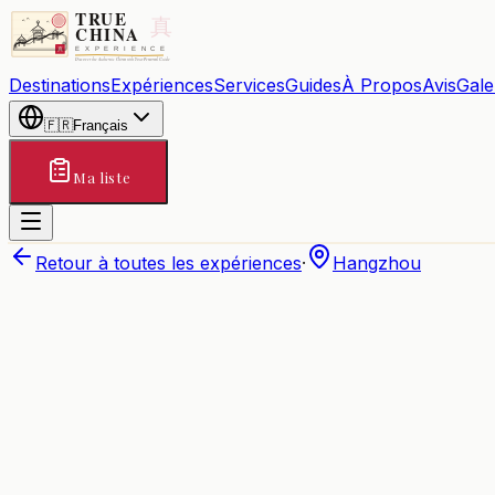
Destinations
Expériences
Services
Guides
À Propos
Avis
Gale
🇫🇷
Français
Ma liste
Retour à toutes les expériences
·
Hangzhou