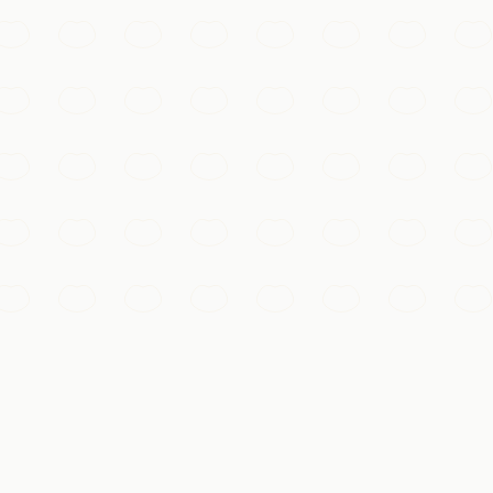
 canaux étroits et maisons de bois sur pilotis, particulièr
de Chine, niché parmi des collines boisées parsemées de B