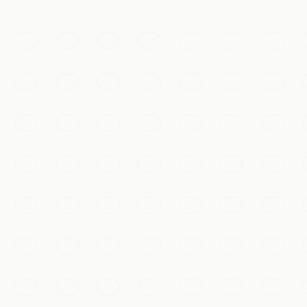
Incontournables
Le Lac de l'Ouest
Un paysage classé à l'UNESCO de chaussées bordées de sau
Hangzhou
Ajouter à ma liste
Incontournables