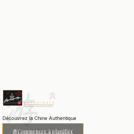
Bourg d'eau de Wuzhen
Un bourg d'eau millénaire du Zhejiang aux ponts de pierre,
Hangzhou
Ajouter à ma liste
Temples & spiritualité
Le Temple Lingyin
L'un des plus anciens et vastes monastères bouddhistes 
游
Hangzhou
Ajouter à ma liste
Découvrez la Chine Authentique
Commencer à planifier
游