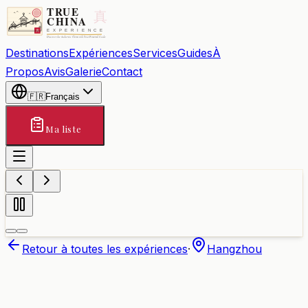
Destinations
Expériences
Services
Guides
À
Propos
Avis
Galerie
Contact
🇫🇷
Français
Ma liste
Retour à toutes les expériences
·
Hangzhou