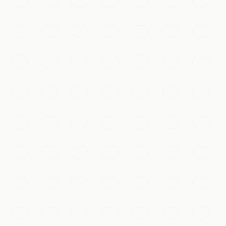
Un paysage classé à l'UNESCO de chaussées bordées
de saules, de ponts en arc et de pagodes, source
d'inspiration de l'art chinois depuis mille ans.
Hangzhou
Ajouter à ma liste
Incontournables
Bourg d'eau de Wuzhen
Un bourg d'eau millénaire du Zhejiang aux ponts de
pierre, canaux étroits et maisons de bois sur pilotis,
particulièrement envoûtant sous ses illuminations
nocturnes.
Hangzhou
Ajouter à ma liste
Temples & spiritualité