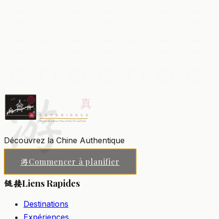
Le Temple Lingyin
L'un des plus anciens et vastes monastères bouddhistes
de Chine, niché parmi des collines boisées parsemées
de Bouddhas sculptés dans la roche.
游
Hangzhou
Ajouter à ma liste
Découvrez la Chine Authentique
Commencer à planifier
游
Liens Rapides
链接
Destinations
Expériences