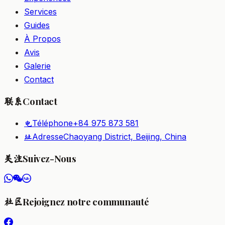
Services
Guides
À Propos
Avis
Galerie
Contact
Contact
联系
Téléphone
+84 975 873 581
电
Adresse
Chaoyang District, Beijing, China
址
Suivez-Nous
关注
Rejoignez notre communauté
社区