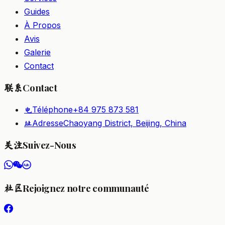
Guides
À Propos
Avis
Galerie
Contact
Contact
联系
Téléphone
+84 975 873 581
电
Adresse
Chaoyang District, Beijing, China
址
Suivez-Nous
关注
Rejoignez notre communauté
社区