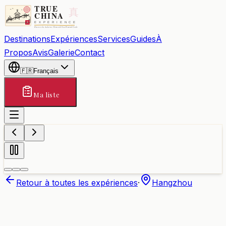
Destinations
Expériences
Services
Guides
À
Propos
Avis
Galerie
Contact
🇫🇷
Français
Ma liste
Retour à toutes les expériences
·
Hangzhou