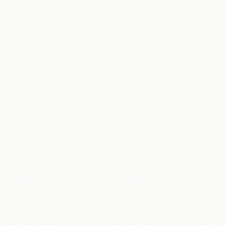
de saules, de ponts en arc et de pagodes, source
d'inspiration de l'art chinois depuis mille ans.
Hangzhou
Ajouter à ma liste
Incontournables
Bourg d'eau de Wuzhen
Un bourg d'eau millénaire du Zhejiang aux ponts de
pierre, canaux étroits et maisons de bois sur pilotis,
particulièrement envoûtant sous ses illuminations
nocturnes.
Hangzhou
Ajouter à ma liste
Temples & spiritualité