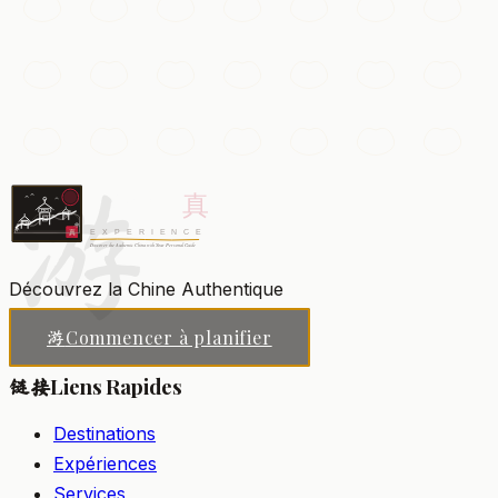
Le Temple Lingyin
L'un des plus anciens et vastes monastères bouddhistes
de Chine, niché parmi des collines boisées parsemées
de Bouddhas sculptés dans la roche.
游
Hangzhou
Ajouter à ma liste
Découvrez la Chine Authentique
Commencer à planifier
游
Liens Rapides
链接
Destinations
Expériences
Services