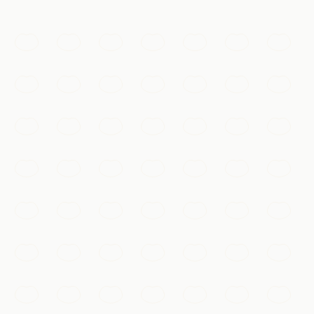
体验
必看
西湖
一处入选世界遗产的湖光山色，垂柳长堤、拱桥与宝塔相
映，千百年来启迪着中国艺术。
杭州
加入我的清单
必看