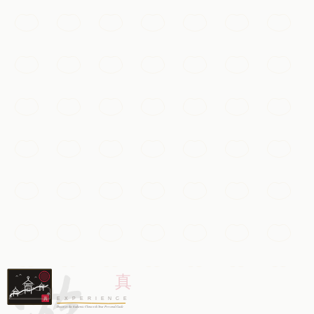
乌镇水乡
浙江一座千年水乡，石桥横跨、运河窄窄，木结构吊脚楼依
水而立，入夜灯火点亮时尤为迷人。
杭州
加入我的清单
庙宇与灵修
灵隐寺
中国最古老、规模最大的佛教寺院之一，掩映于林木葱郁的
山间，沿途散布着石窟造像。
游
杭州
加入我的清单