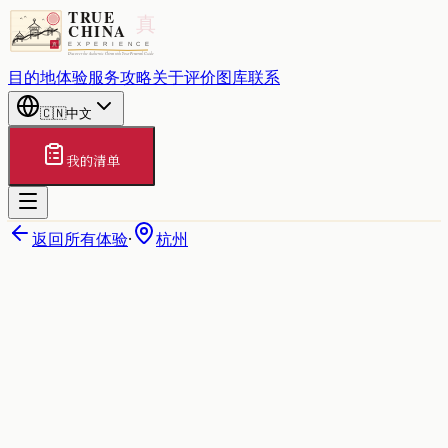
目的地
体验
服务
攻略
关于
评价
图库
联系
🇨🇳
中文
我的清单
返回所有体验
·
杭州