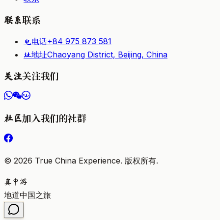
联系
联系
电话
+84 975 873 581
电
地址
Chaoyang District, Beijing, China
址
关注我们
关注
加入我们的社群
社区
©
2026
True China Experience.
版权所有
.
真
中
游
地道中国之旅