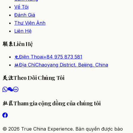
Về Tôi
Đánh Giá
Thư Viện Ảnh
Liên Hệ
Liên Hệ
联系
Điện Thoại
+84 975 873 581
电
Địa Chỉ
Chaoyang District, Beijing, China
址
Theo Dõi Chúng Tôi
关注
Tham gia cộng đồng của chúng tôi
社区
©
2026
True China Experience.
Bản quyền được bảo