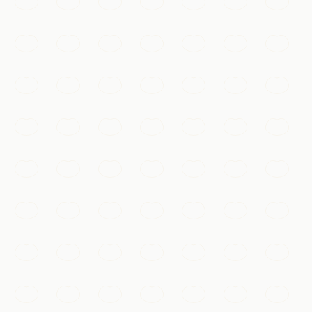
Đại lộ ven sông với những tòa nhà tráng lệ thập niên
1920, đối diện đường chân trời lấp lánh của Phố Đông
bên kia sông Hoàng Phố.
Thượng Hải
Thêm vào danh sách
Văn hóa & di sản
Dự Viên
Khu vườn cổ điển triều Minh với non bộ, ao hồ và đình
tạ, nép mình bên khu chợ nhộn nhịp của phố cổ.
Thượng Hải
Thêm vào danh sách
Mua sắm & chợ