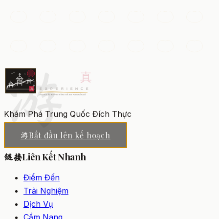
Phố Nam Kinh
Một trong những con phố mua sắm sầm uất nhất thế
giới, rực rỡ với các cửa hàng bách hóa, đèn neon và
dòng người suốt ngày đêm.
游
Thượng Hải
Thêm vào danh sách
Khám Phá Trung Quốc Đích Thực
Bắt đầu lên kế hoạch
游
Liên Kết Nhanh
链接
Điểm Đến
Trải Nghiệm
Dịch Vụ
Cẩm Nang