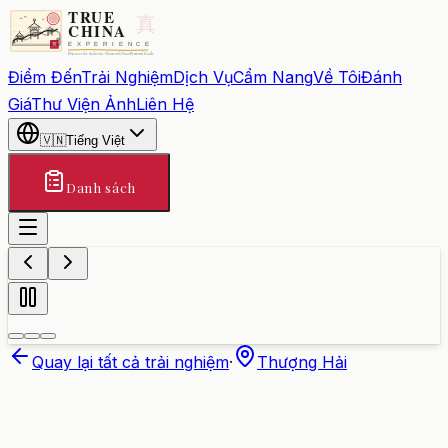
Điểm Đến
Trải Nghiệm
Dịch Vụ
Cẩm Nang
Về Tôi
Đánh
Giá
Thư Viện Ảnh
Liên Hệ
🇻🇳
Tiếng Việt
Danh sách
Quay lại tất cả trải nghiệm
·
Thượng Hải