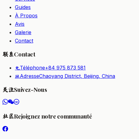
Guides
À Propos
Avis
Galerie
Contact
Contact
联系
Téléphone
+84 975 873 581
电
Adresse
Chaoyang District, Beijing, China
址
Suivez-Nous
关注
Rejoignez notre communauté
社区