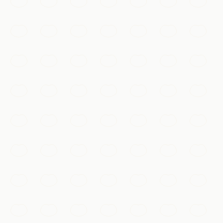
Des milliers de guerriers d'argile grandeur nature, au
visage unique, enterrés pour protéger le premier
empereur de Chine depuis plus de deux millénaires.
Xi'an
Ajouter à ma liste
Incontournables
Les remparts antiques
L'une des enceintes les mieux conservées de Chine, un
rempart de 14 kilomètres que l'on peut parcourir à pied
ou à vélo pour une vue panoramique sur le vieux Xi'an.
Xi'an
Ajouter à ma liste
Temples & spiritualité