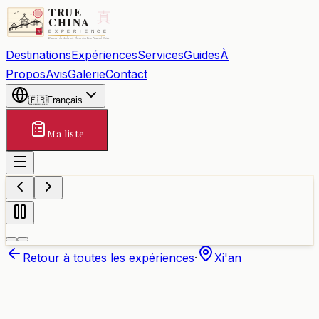
Destinations
Expériences
Services
Guides
À
Propos
Avis
Galerie
Contact
🇫🇷
Français
Ma liste
Retour à toutes les expériences
·
Xi'an