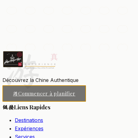
Grande Pagode de l'Oie Sauvage
Une imposante pagode bouddhiste de la dynastie Tang,
bâtie pour abriter des écritures sacrées, entourée de
jardins et de fontaines musicales.
游
Xi'an
Ajouter à ma liste
Découvrez la Chine Authentique
Commencer à planifier
游
Liens Rapides
链接
Destinations
Expériences
Services