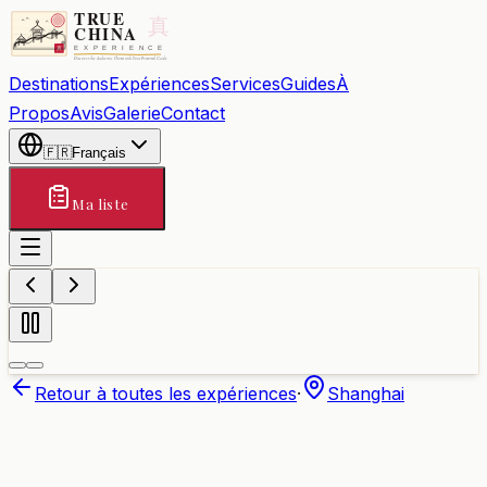
Destinations
Expériences
Services
Guides
À
Propos
Avis
Galerie
Contact
🇫🇷
Français
Ma liste
Retour à toutes les expériences
·
Shanghai