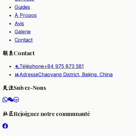
Guides
À Propos
Avis
Galerie
Contact
Contact
联系
Téléphone
+84 975 873 581
电
Adresse
Chaoyang District, Beijing, China
址
Suivez-Nous
关注
Rejoignez notre communauté
社区