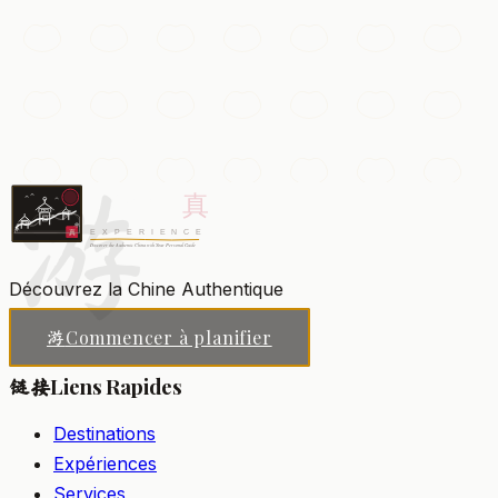
Nanjing Road
L'une des rues commerçantes les plus fréquentées au
monde, défilé éblouissant de grands magasins, de néons
et de foules jour et nuit.
游
Shanghai
Ajouter à ma liste
Découvrez la Chine Authentique
Commencer à planifier
游
Liens Rapides
链接
Destinations
Expériences
Services