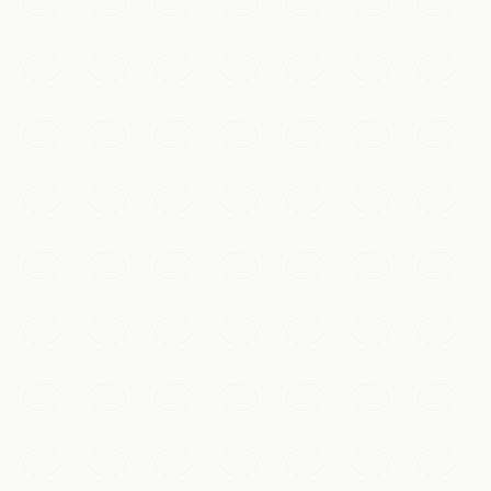
Une promenade au bord de l'eau bordée de grands
édifices des années 1920, face à la skyline scintillante de
Pudong de l'autre côté du fleuve Huangpu.
Shanghai
Ajouter à ma liste
Culture & patrimoine
Le Jardin Yu
Un jardin classique de la dynastie Ming, fait de rocailles,
d'étangs et de pavillons, blotti près du bazar animé de la
vieille ville.
Shanghai
Ajouter à ma liste
Shopping & marchés