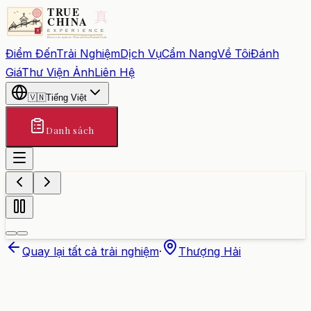
Điểm Đến
Trải Nghiệm
Dịch Vụ
Cẩm Nang
Về Tôi
Đánh
Giá
Thư Viện Ảnh
Liên Hệ
🇻🇳
Tiếng Việt
Danh sách
Quay lại tất cả trải nghiệm
·
Thượng Hải