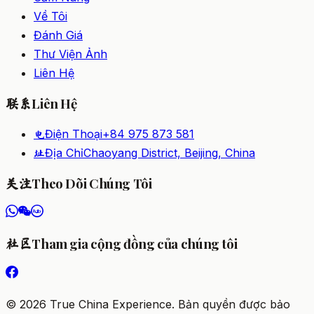
Về Tôi
Đánh Giá
Thư Viện Ảnh
Liên Hệ
Liên Hệ
联系
Điện Thoại
+84 975 873 581
电
Địa Chỉ
Chaoyang District, Beijing, China
址
Theo Dõi Chúng Tôi
关注
Tham gia cộng đồng của chúng tôi
社区
©
2026
True China Experience.
Bản quyền được bảo