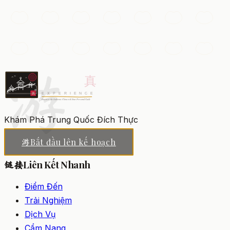
Phố Nam Kinh
Một trong những con phố mua sắm sầm uất nhất thế
giới, rực rỡ với các cửa hàng bách hóa, đèn neon và
dòng người suốt ngày đêm.
游
Thượng Hải
Thêm vào danh sách
Khám Phá Trung Quốc Đích Thực
Bắt đầu lên kế hoạch
游
Liên Kết Nhanh
链接
Điểm Đến
Trải Nghiệm
Dịch Vụ
Cẩm Nang