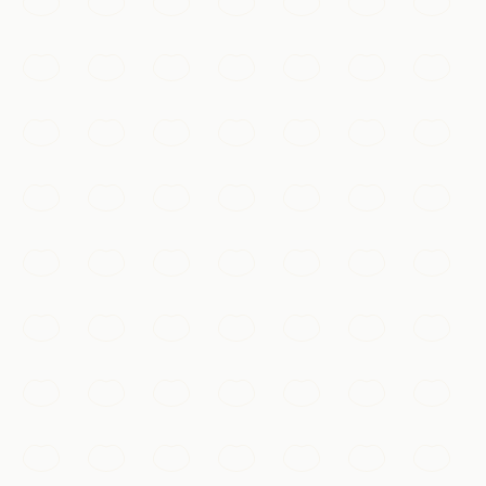
Đại lộ ven sông với những tòa nhà tráng lệ thập niên
1920, đối diện đường chân trời lấp lánh của Phố Đông
bên kia sông Hoàng Phố.
Thượng Hải
Thêm vào danh sách
Văn hóa & di sản
Dự Viên
Khu vườn cổ điển triều Minh với non bộ, ao hồ và đình
tạ, nép mình bên khu chợ nhộn nhịp của phố cổ.
Thượng Hải
Thêm vào danh sách
Mua sắm & chợ