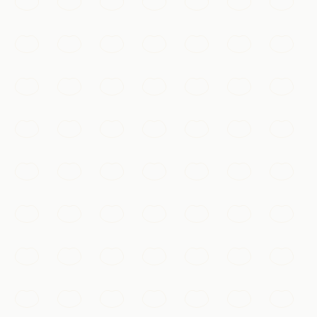
Cảnh quan được UNESCO công nhận với những con đê
viền liễu, cầu vòm và tháp cổ, nguồn cảm hứng cho
nghệ thuật Trung Hoa suốt ngàn năm.
Hàng Châu
Thêm vào danh sách
Không thể bỏ lỡ
Cổ trấn nước Ô Trấn
Một cổ trấn nước nghìn năm tuổi ở Chiết Giang với
những cây cầu đá, kênh rạch nhỏ hẹp và nhà gỗ trên
cọc, đặc biệt mê hoặc dưới ánh đèn về đêm.
Hàng Châu
Thêm vào danh sách
Đền chùa & tâm linh