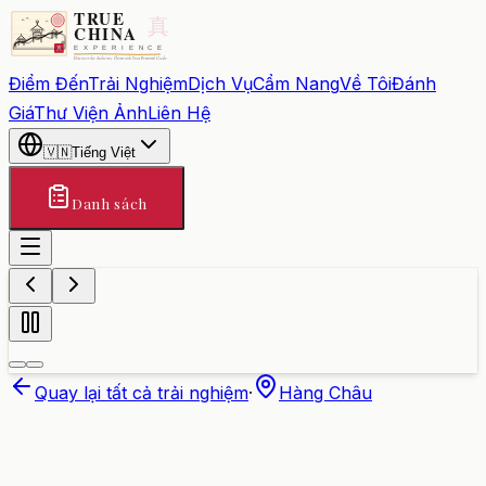
Điểm Đến
Trải Nghiệm
Dịch Vụ
Cẩm Nang
Về Tôi
Đánh
Giá
Thư Viện Ảnh
Liên Hệ
🇻🇳
Tiếng Việt
Danh sách
Quay lại tất cả trải nghiệm
·
Hàng Châu