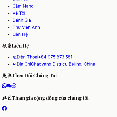
Cẩm Nang
Về Tôi
Đánh Giá
Thư Viện Ảnh
Liên Hệ
Liên Hệ
联系
Điện Thoại
+84 975 873 581
电
Địa Chỉ
Chaoyang District, Beijing, China
址
Theo Dõi Chúng Tôi
关注
Tham gia cộng đồng của chúng tôi
社区